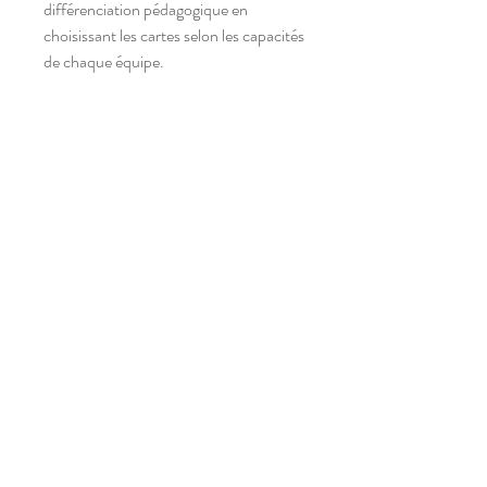
différenciation pédagogique en
choisissant les cartes selon les capacités
de chaque équipe.
RELATED PRODUCTS
Phrases du jour - 4e année -
Phrases du jour - 3e an