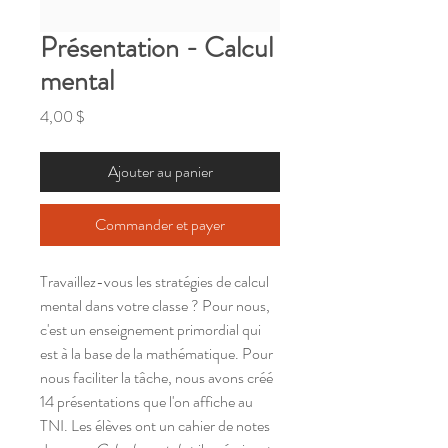
Présentation - Calcul
mental
Prix
4,00 $
Ajouter au panier
Commander et payer
Travaillez-vous les stratégies de calcul
mental dans votre classe ? Pour nous,
c'est un enseignement primordial qui
est à la base de la mathématique. Pour
nous faciliter la tâche, nous avons créé
14 présentations que l'on affiche au
TNI. Les élèves ont un cahier de notes