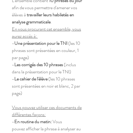
L'ensemble contient
10 phrases du jour
afin de vous permettre d'amener vos
élèves à
travailler leurs habiletés en
analyse grammaticale
.
En vous procurant cet ensemble, vous
aurez accès à:
-
Une présentation pour le TNI
(les 10
phrases sont présentées en couleur, 1
par page)
-
Les corrigés des 10 phrases
(inclus
dans la présentation pour le TNI)
-
Le cahier de l'élève
(les 10 phrases
sont présentées en noir et blanc, 2 par
page)
Vous pouvez utiliser ces documents de
différentes façons:
-
En routine du matin:
Vous
pouvez afficher la phrase à analyser au