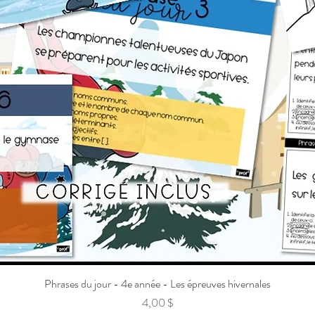
Phrases du jour - 4e année - Les épreuves hivernales
Prix
4,00 $