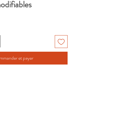
odifiables
mmander et payer