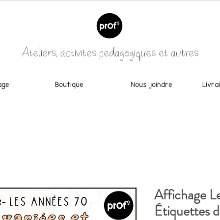
Ateliers, activités pédagogiques et autres
age
Boutique
Nous joindre
Livra
Affichage L
Étiquettes d