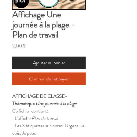
Affichage Une
journée à la plage -
Plan de travail
Prix
2,00 $
Ajouter au panier
Commander et payer
AFFICHAGE DE CLASSE-
Thématique
Une journée à la plage
Ce fichier contient:
-L'affiche
Plan de travail
-Les 3 étiquettes suivantes: Urgent, Je
dois, Je peux