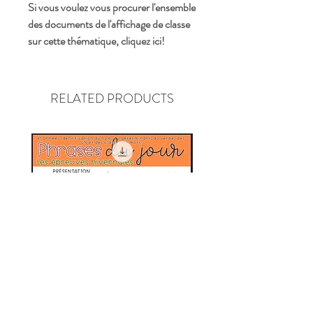
Si vous voulez vous procurer l'ensemble
des documents de l'affichage de classe
sur cette thématique, cliquez ici!
RELATED PRODUCTS
Phrases du jour - 4e année -
Phrases du jour - 3e an