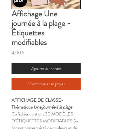
Affichage Une
journée à la plage -
Étiquettes
modifiables
Prix
4,00 $
Ajouter au panier
Commander et payer
AFFICHAGE DE CLASSE-
Thématique
Une journée à la plage
Ce fichier contient 30 MODÈLES
D'ÉTIQUETTES MODIFIABLES (en
format powerpoint) de couleurs et de