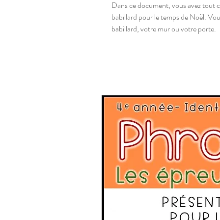
Dans ce document, vous avez tout c
babillard pour le temps de Noël. Vous
babillard, votre mur ou votre porte.