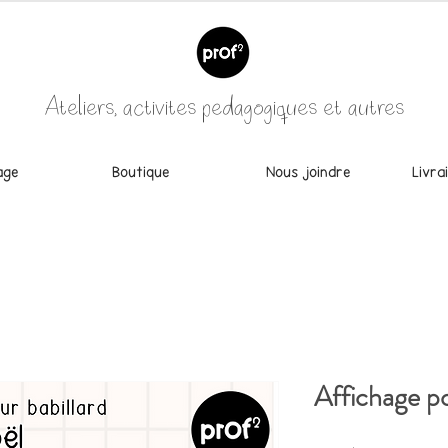
Ateliers, activités pédagogiques et autres
age
Boutique
Nous joindre
Livra
Affichage po