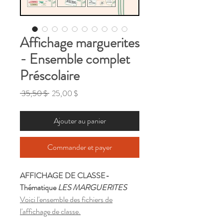
Affichage marguerites
- Ensemble complet
Préscolaire
Prix
Prix
 35,50 $ 
25,00 $
original
promotionnel
Ajouter au panier
Commander et payer
AFFICHAGE DE CLASSE-
Thématique
LES MARGUERITES
Voici l'ensemble des fichiers de
l'affichage de classe.