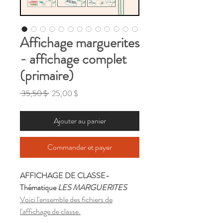
Affichage marguerites
- affichage complet
(primaire)
Prix
Prix
 35,50 $ 
25,00 $
original
promotionnel
Ajouter au panier
Commander et payer
AFFICHAGE DE CLASSE-
Thématique
LES MARGUERITES
Voici l'ensemble des fichiers de
l'affichage de classe.